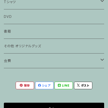
Tシャツ
カメジローTシャツ
DVD
辺野古 不屈Tシャツ
書籍
その他 オリジナルグッズ
会費
賛助会員
保存
シェア
LINE
ポスト
維持会員