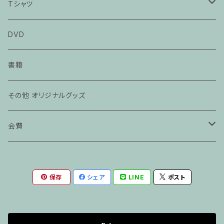
Tシャツ
カメジローTシャツ
DVD
辺野古 不屈Tシャツ
書籍
その他 オリジナルグッズ
会費
賛助会員
保存
シェア
LINE
ポスト
維持会員