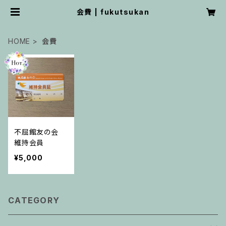
会費 | fukutsukan
HOME
会費
不屈館友の会
維持会員
¥5,000
CATEGORY