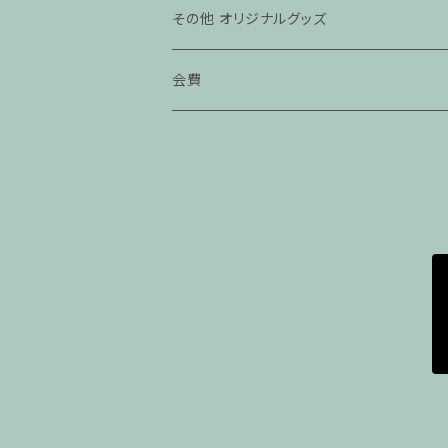
その他 オリジナルグッズ
会費
賛助会員
維持会員