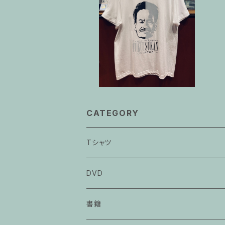
カメジローTシャツ 白【不屈館オ
リジナル】
¥3,300
CATEGORY
Tシャツ
カメジローTシャツ
DVD
辺野古 不屈Tシャツ
書籍