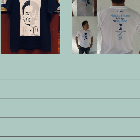
カメジローTシャツ 黒【不屈館オ
辺野古不屈Tシャツ
リジナル】
¥3,300
¥2,420