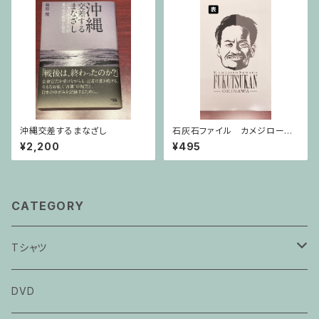
沖縄交差するまなざし
石灰石ファイル カメジロー顔
【不屈館オリジナル】
¥2,200
¥495
CATEGORY
Tシャツ
カメジローTシャツ
DVD