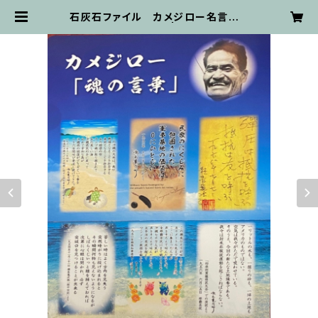
石灰石ファイル カメジロー名言入り
【不屈館オリジナル】 | fukutsukan