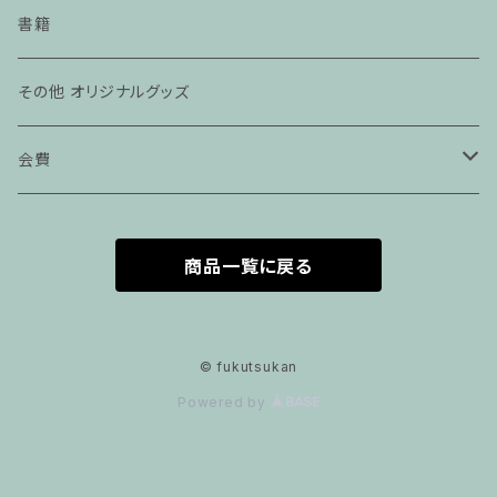
辺野古 不屈Tシャツ
書籍
その他 オリジナルグッズ
会費
賛助会員
商品一覧に戻る
維持会員
© fukutsukan
Powered by