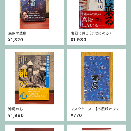
民族の悲劇
南風に乗る（まぜにのる）
¥1,320
¥1,980
沖縄の心
マスクケース 【不屈館オリジナ
ル】
¥1,980
¥770