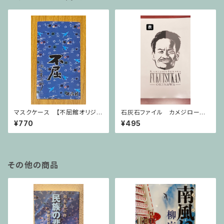
マスクケース 【不屈館オリジナ
石灰石ファイル カメジロー顔
ル】
【不屈館オリジナル】
¥770
¥495
その他の商品