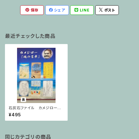
保存
シェア
LINE
ポスト
最近チェックした商品
石灰石ファイル カメジロー名
言入り【不屈館オリジナル】
¥495
同じカテゴリの商品