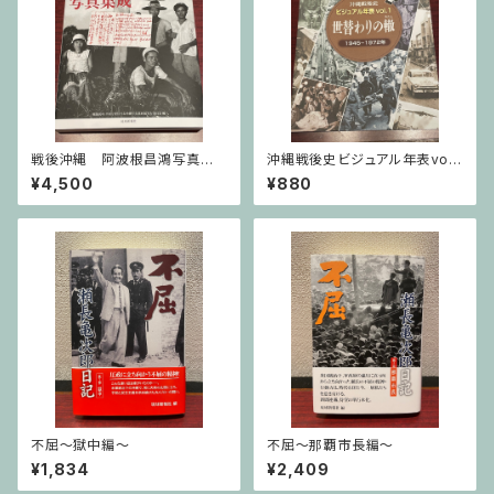
戦後沖縄 阿波根昌鴻写真集
沖縄戦後史ビジュアル年表vol.1
成
世替わりの轍
¥4,500
¥880
不屈〜獄中編〜
不屈〜那覇市長編〜
¥1,834
¥2,409