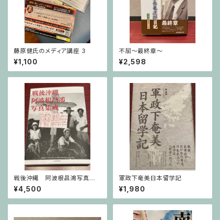
藤原健氏のメディア講座 3
不屈〜最終章〜
¥1,100
¥2,598
戦後沖縄 阿波根昌鴻写真集
軍政下奄美日本留学記
成
¥4,500
¥1,980