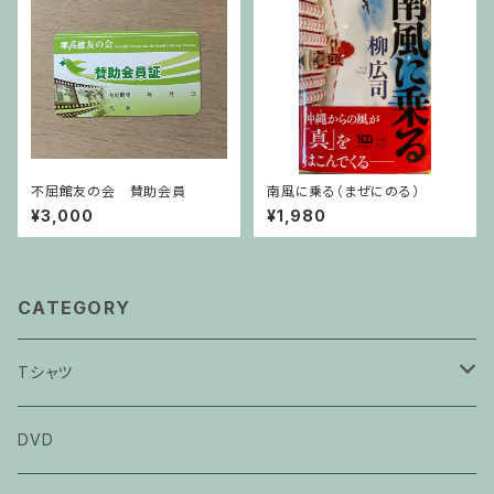
不屈館友の会 賛助会員
南風に乗る（まぜにのる）
¥3,000
¥1,980
CATEGORY
Tシャツ
カメジローTシャツ
DVD