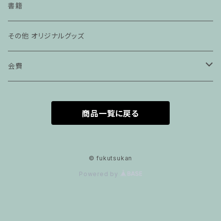
辺野古 不屈Tシャツ
書籍
その他 オリジナルグッズ
会費
賛助会員
商品一覧に戻る
維持会員
© fukutsukan
Powered by