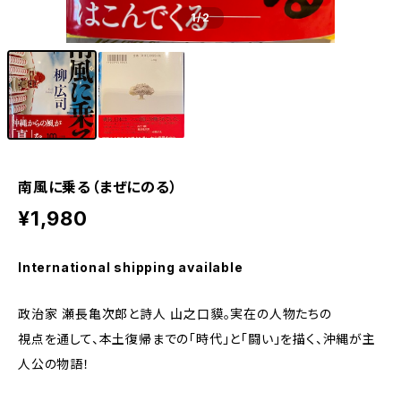
1
/2
南風に乗る（まぜにのる）
¥1,980
International shipping available
政治家 瀬長亀次郎と詩人 山之口貘。実在の人物たちの
視点を通して、本土復帰までの「時代」と「闘い」を描く、沖縄が主
人公の物語！