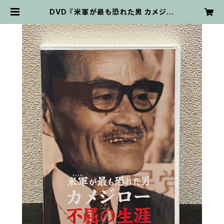
DVD 『米軍が最も恐れた男 カメジロ
ー 不屈の生涯』第2作目 | fukutsuk
an