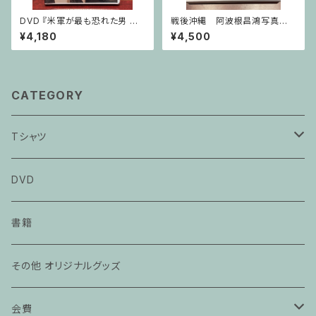
DVD 『米軍が最も恐れた男 カ
戦後沖縄 阿波根昌鴻写真集
メジロー 不屈の生涯』第2作目
成
¥4,180
¥4,500
CATEGORY
Tシャツ
カメジローTシャツ
DVD
辺野古 不屈Tシャツ
書籍
その他 オリジナルグッズ
会費