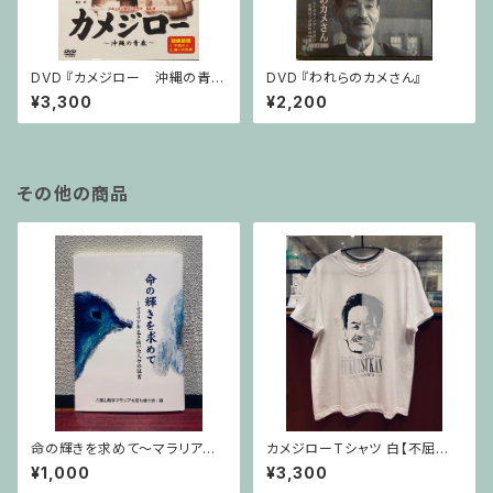
DVD 『カメジロー 沖縄の青
DVD 『われらのカメさん』
春』
¥3,300
¥2,200
その他の商品
命の輝きを求めて〜マラリアを
カメジローTシャツ 白【不屈館
生き抜いた人々の証言〜
オリジナル】
¥1,000
¥3,300