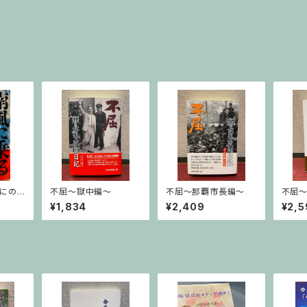
ぜにの
不屈〜獄中編〜
不屈〜那覇市長編〜
不屈
¥1,834
¥2,409
¥2,5