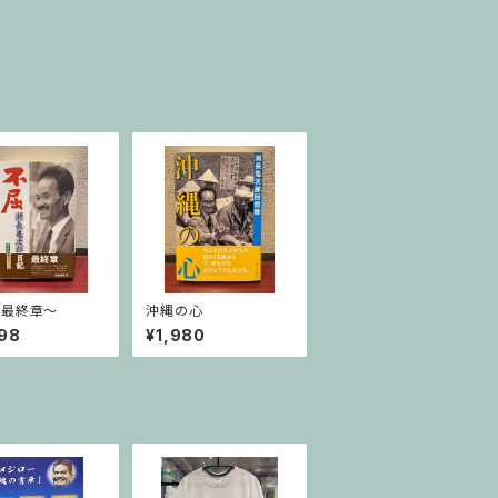
〜最終章〜
沖縄の心
98
¥1,980