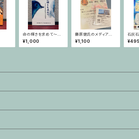
郎
命の輝きを求めて〜マ
藤原健氏のメディア講
石灰石
ラリアを生き抜いた人々
座 2
ロー名
¥1,000
¥1,100
¥49
の証言〜
リジナ