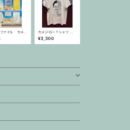
ファイル カメジ
カメジローTシャツ 白
言入り【不屈館オ
【不屈館オリジナル】
5
¥3,300
ル】