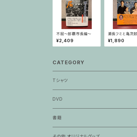
不屈〜那覇市長編〜
瀬長フミと亀次
¥2,409
¥1,890
CATEGORY
Tシャツ
カメジローTシャツ
DVD
辺野古 不屈Tシャツ
書籍
その他 オリジナルグッズ