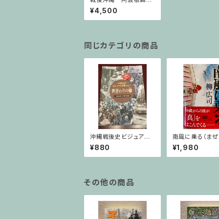
写真集成
¥4,500
同じカテゴリの商品
沖縄戦後史ビジュアル
南風に乗る（ま
年表vol.1世替わりの轍
る）
¥880
¥1,980
その他の商品