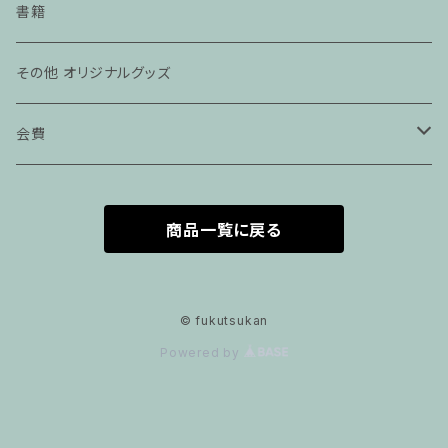
辺野古 不屈Tシャツ
書籍
その他 オリジナルグッズ
会費
賛助会員
商品一覧に戻る
維持会員
© fukutsukan
Powered by