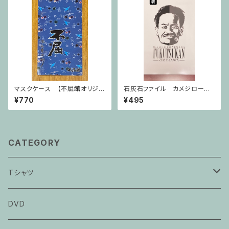
マスクケース 【不屈館オリジナ
石灰石ファイル カメジロー顔
ル】
【不屈館オリジナル】
¥770
¥495
CATEGORY
Tシャツ
カメジローTシャツ
DVD