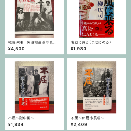
戦後沖縄 阿波根昌鴻写真集
南風に乗る（まぜにのる）
成
¥4,500
¥1,980
不屈〜獄中編〜
不屈〜那覇市長編〜
¥1,834
¥2,409