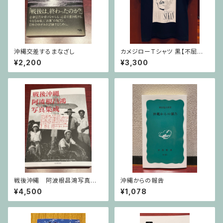
沖縄交差するまなざし
カメジローTシャツ 黒【不屈館
オリジナル】
¥2,200
¥3,300
戦後沖縄 阿波根昌鴻写真集
沖縄からの報告
成
¥4,500
¥1,078