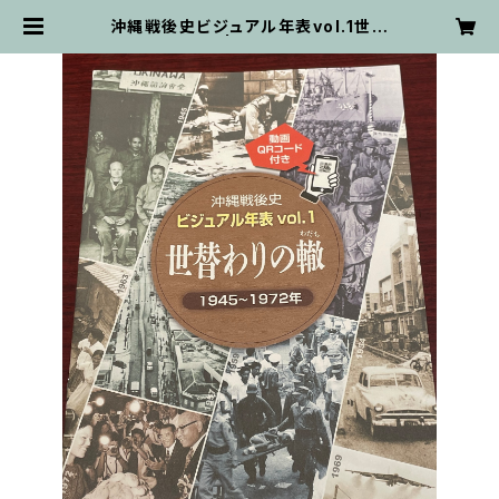
沖縄戦後史ビジュアル年表vol.1世替
わりの轍 | fukutsukan